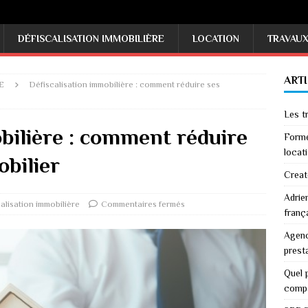
DÉFISCALISATION IMMOBILIÈRE
LOCATION
TRAVAU
ART
E
Défiscalisation immobilière : comment réduire ses
Les tr
bilière : comment réduire
Forme
locati
obilier
Creat
Adrie
alisation immobilière
Commentaires fermés
franç
Agenc
prest
Quel p
comp