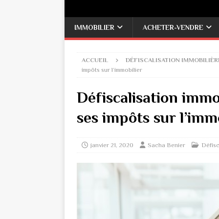
IMMOBILIER
ACHETER-VENDRE
ACCUEIL
DÉFISCALISATION IMMOBILIÈR
impôts sur l’immobilier
Défiscalisation immo
ses impôts sur l’imm
janvier 21, 2020
Sacha Benier
Défisc