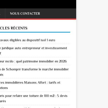
X
NOUS CONTACTER
ICLES RÉCENTS
avaux éligibles au dispositif isol 1 euro
 juridique auto entrepreneur et investissement
f
eur mcdo : quel patrimoine immobilier en 2026
n de Schompré transforme le marché immobilier
ais
es immobilières Maisons Alfort : tarifs et
ations
rix pour refaire une toiture de 100 m2 : 5 devis
arés