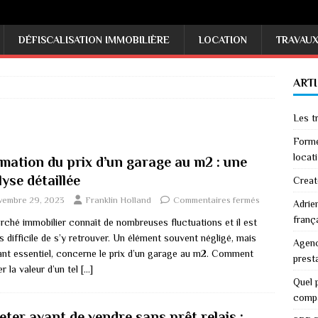
DÉFISCALISATION IMMOBILIÈRE
LOCATION
TRAVAU
ART
Les tr
Forme
locati
imation du prix d’un garage au m2 : une
yse détaillée
Creat
vembre 29, 2023
Franklin Holland
Commentaires fermés
Adrie
franç
rché immobilier connaît de nombreuses fluctuations et il est
s difficile de s’y retrouver. Un élément souvent négligé, mais
Agenc
ant essentiel, concerne le prix d’un garage au m2. Comment
prest
r la valeur d’un tel
[…]
Quel p
comp
eter avant de vendre sans prêt relais :