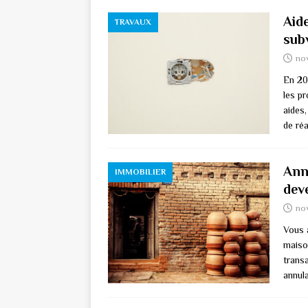
Aid
TRAVAUX
sub
no
En 202
les p
aides,
de ré
Ann
IMMOBILIER
dev
no
Vous 
maiso
trans
annul