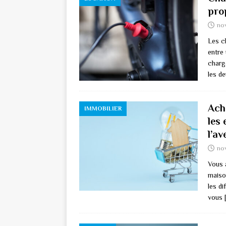
prop
no
Les c
entre 
charg
les d
Ach
IMMOBILIER
les 
l’av
no
Vous 
maiso
les di
vous