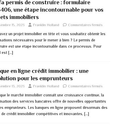
fa permis de construire : formulaire
3406, une étape incontournable pour vos
jets immobiliers
vembre 15, 2023
Franklin Holland
Commentaires fermés
vez un projet immobilier en tête et vous souhaitez obtenir les
isations nécessaires pour le mener à bien ? Le permis de
ruire est une étape incontournable dans ce processus. Pour
il est
[…]
ue en ligne crédit immobilier : une
olution pour les emprunteurs
vembre 13, 2023
Franklin Holland
Commentaires fermés
 que le marché immobilier connaît une croissance continue, la
lisation des services bancaires offre de nouvelles opportunités
les emprunteurs. Les banques en ligne proposent désormais des
s de crédit immobilier compétitives et innovantes,
[…]