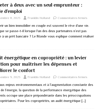
eter à deux avec un seul emprunteur :
e d’emploi
embre 11, 2023
Franklin Holland
Commentaires fermés
ir un bien immobilier en couple est souvent le rêve d’une vie.
ue se passe-t-il lorsque l’un des deux partenaires n’est pas
ble à un prêt bancaire ? Le Monde vous explique comment réaliser
t énergétique en copropriété : un levier
ction pour maîtriser les dépenses et
iorer le confort
vembre 9, 2023
Franklin Holland
Commentaires fermés
aux enjeux environnementaux et à l’augmentation constante des
 de l’énergie, la question de la performance énergétique des
ents occupe une place prépondérante dans les préoccupations
opriétaires. Pour les copropriétés, un audit énergétique
[…]