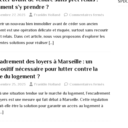
SPDC 
ment s’y prendre ?
vembre 27, 2023
Franklin Holland
Commentaires fermés
rir un nouveau bien immobilier avant de céder son ancien
nt est une opération délicate et risquée, surtout sans recourir
t relais. Dans cet article, nous vous proposons d’explorer les
entes solutions pour réaliser
[…]
adrement des loyers à Marseille : un
ositif nécessaire pour lutter contre la
se du logement ?
vembre 25, 2023
Franklin Holland
Commentaires fermés
à une situation tendue sur le marché du logement, l’encadrement
yers est une mesure qui fait débat à Marseille. Cette régulation
it-elle être la solution pour garantir un accès au logement à
[…]