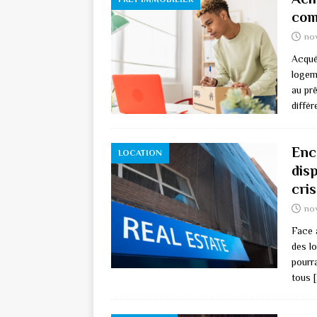
com
no
Acqué
logeme
au prê
différ
Enc
LOCATION
disp
cri
no
Face 
des lo
pourra
tous