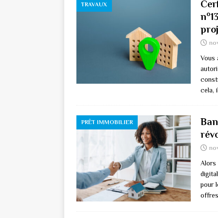
Cer
TRAVAUX
n°1
pro
no
Vous a
autor
const
cela, 
Banq
PRÊT IMMOBILIER
rév
no
Alors
digita
pour 
offre