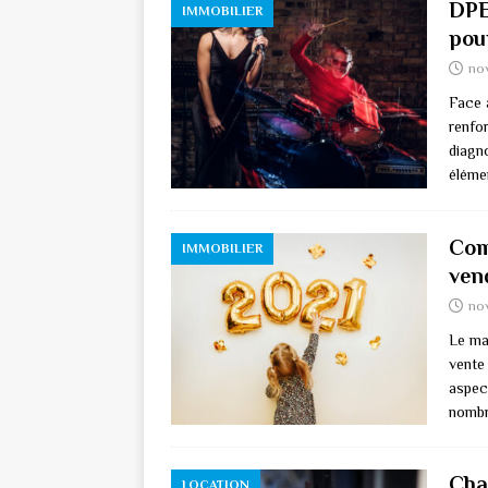
DPE
IMMOBILIER
pour
no
Face 
renfo
diagn
éléme
Com
IMMOBILIER
ven
no
Le ma
vente
aspect
nombr
Cha
LOCATION