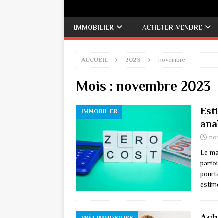
IMMOBILIER
ACHETER-VENDRE
ACCUEIL
2023
novembre
Mois :
novembre 2023
Est
IMMOBILIER
anal
no
Le ma
parfoi
pourt
estime
Ach
PRÊT IMMOBILIER