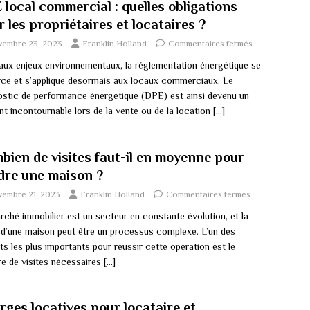
 local commercial : quelles obligations
 les propriétaires et locataires ?
vembre 23, 2023
Franklin Holland
Commentaires fermés
aux enjeux environnementaux, la réglementation énergétique se
rce et s’applique désormais aux locaux commerciaux. Le
ostic de performance énergétique (DPE) est ainsi devenu un
nt incontournable lors de la vente ou de la location
[…]
bien de visites faut-il en moyenne pour
dre une maison ?
vembre 21, 2023
Franklin Holland
Commentaires fermés
rché immobilier est un secteur en constante évolution, et la
 d’une maison peut être un processus complexe. L’un des
s les plus importants pour réussir cette opération est le
e de visites nécessaires
[…]
rges locatives pour locataire et