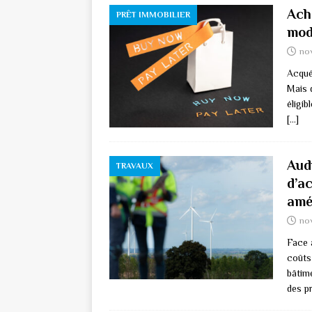
Ach
PRÊT IMMOBILIER
mod
nov
Acquér
Mais q
éligi
[…]
Audi
TRAVAUX
d’a
amél
no
Face 
coûts
bâtim
des pr