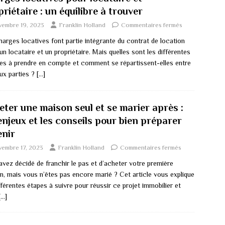
riétaire : un équilibre à trouver
vembre 19, 2023
Franklin Holland
Commentaires fermés
harges locatives font partie intégrante du contrat de location
un locataire et un propriétaire. Mais quelles sont les différentes
es à prendre en compte et comment se répartissent-elles entre
eux parties ?
[…]
eter une maison seul et se marier après :
enjeux et les conseils pour bien préparer
enir
vembre 17, 2023
Franklin Holland
Commentaires fermés
avez décidé de franchir le pas et d’acheter votre première
n, mais vous n’êtes pas encore marié ? Cet article vous explique
fférentes étapes à suivre pour réussir ce projet immobilier et
[…]