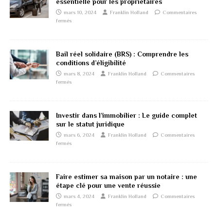
essentielle pour les propriétaires
mars 10, 2024
Franklin Holland
Commentaires
fermés
Bail réel solidaire (BRS) : Comprendre les
conditions d’éligibilité
mars 8, 2024
Franklin Holland
Commentaires
fermés
Investir dans l’immobilier : Le guide complet
sur le statut juridique
mars 6, 2024
Franklin Holland
Commentaires
fermés
Faire estimer sa maison par un notaire : une
étape clé pour une vente réussie
mars 4, 2024
Franklin Holland
Commentaires
fermés