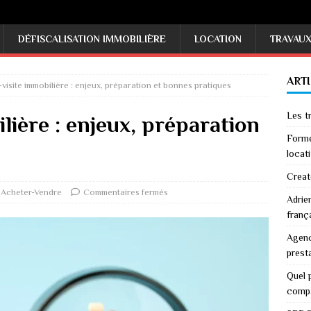
DÉFISCALISATION IMMOBILIÈRE
LOCATION
TRAVAU
ART
visite immobilière : enjeux, préparation et bonnes pratiques
Les tr
lière : enjeux, préparation
Forme
locati
Creat
Acheter-Vendre
Commentaires fermés
Adrie
franç
Agenc
prest
Quel p
comp