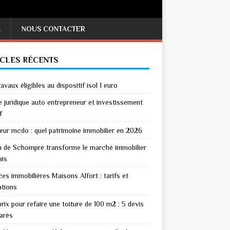
X
NOUS CONTACTER
ICLES RÉCENTS
avaux éligibles au dispositif isol 1 euro
 juridique auto entrepreneur et investissement
f
eur mcdo : quel patrimoine immobilier en 2026
n de Schompré transforme le marché immobilier
ais
es immobilières Maisons Alfort : tarifs et
ations
rix pour refaire une toiture de 100 m2 : 5 devis
arés