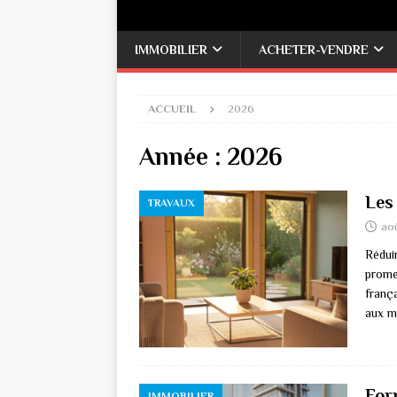
IMMOBILIER
ACHETER-VENDRE
ACCUEIL
2026
Année :
2026
Les 
TRAVAUX
ao
Rédui
promet
franç
aux 
For
IMMOBILIER