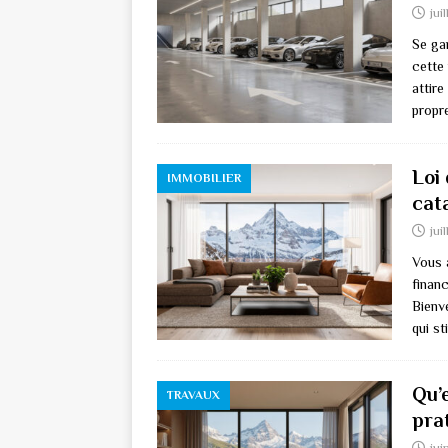
jui
Se ga
cette 
attire
propr
Loi
IMMOBILIER
cat
jui
Vous 
finan
Bienve
qui st
Qu’e
TRAVAUX
pra
jui