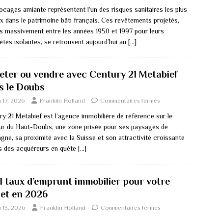
ocages amiante représentent l’un des risques sanitaires les plus
x dans le patrimoine bâti français. Ces revêtements projetés,
sés massivement entre les années 1950 et 1997 pour leurs
étés isolantes, se retrouvent aujourd’hui au
[…]
eter ou vendre avec Century 21 Metabief
s le Doubs
n 17, 2026
Franklin Holland
Commentaires fermés
ry 21 Metabief est l’agence immobilière de référence sur le
ur du Haut-Doubs, une zone prisée pour ses paysages de
gne, sa proximité avec la Suisse et son attractivité croissante
s des acquéreurs en quête
[…]
l taux d’emprunt immobilier pour votre
jet en 2026
n 13, 2026
Franklin Holland
Commentaires fermés