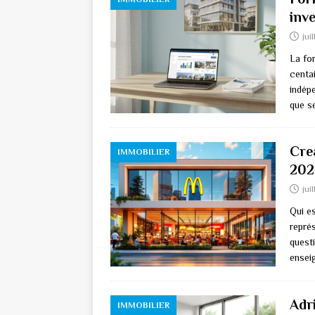
inv
jui
La fo
centai
indép
que s
Cre
IMMOBILIER
202
jui
Qui e
repré
questi
ensei
Adr
IMMOBILIER