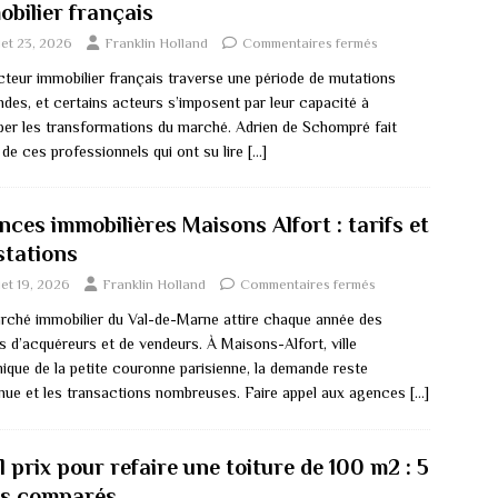
obilier français
llet 23, 2026
Franklin Holland
Commentaires fermés
cteur immobilier français traverse une période de mutations
ndes, et certains acteurs s’imposent par leur capacité à
iper les transformations du marché. Adrien de Schompré fait
 de ces professionnels qui ont su lire
[…]
ces immobilières Maisons Alfort : tarifs et
stations
llet 19, 2026
Franklin Holland
Commentaires fermés
rché immobilier du Val-de-Marne attire chaque année des
rs d’acquéreurs et de vendeurs. À Maisons-Alfort, ville
ique de la petite couronne parisienne, la demande reste
nue et les transactions nombreuses. Faire appel aux agences
[…]
 prix pour refaire une toiture de 100 m2 : 5
is comparés