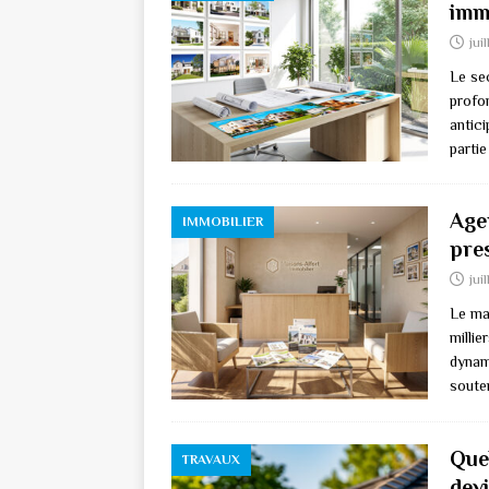
imm
jui
Le se
profo
antic
partie
Agen
IMMOBILIER
pre
jui
Le ma
millie
dynam
soute
Quel
TRAVAUX
dev