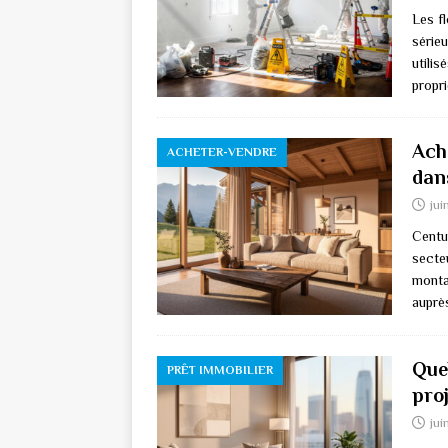
Les fl
sérieu
utili
propri
Ach
ACHETER-VENDRE
dan
jui
Centu
secte
monta
auprè
Que
PRÊT IMMOBILIER
pro
jui