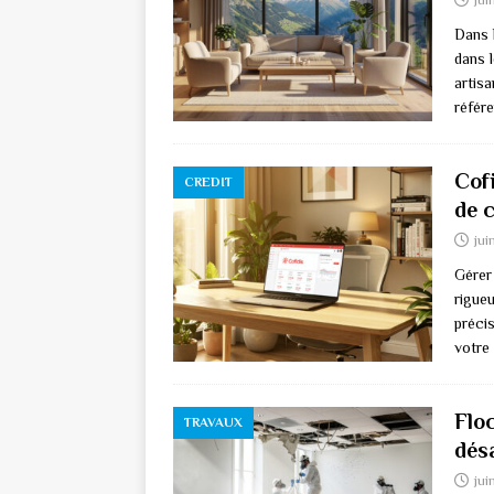
Dans l
dans 
artis
référe
Cofi
CREDIT
de c
jui
Gérer
rigue
préci
votre
Flo
TRAVAUX
dés
jui