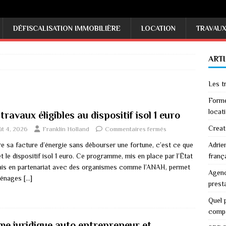
DÉFISCALISATION IMMOBILIÈRE
LOCATION
TRAVAU
ART
Les tr
Forme
locati
travaux éligibles au dispositif isol 1 euro
Creat
ût 4, 2026
Franklin Holland
Commentaires fermés
re sa facture d’énergie sans débourser une fortune, c’est ce que
Adrie
 le dispositif isol 1 euro. Ce programme, mis en place par l’État
franç
ais en partenariat avec des organismes comme l’ANAH, permet
Agenc
ménages
[…]
prest
Quel p
comp
me juridique auto entrepreneur et