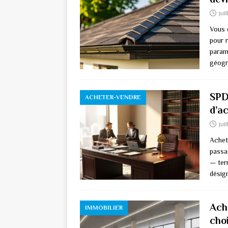
jui
Vous 
pour 
param
géogr
SPDC
ACHETER-VENDRE
d’a
jui
Achet
passa
— ter
désig
Ach
IMMOBILIER
choi