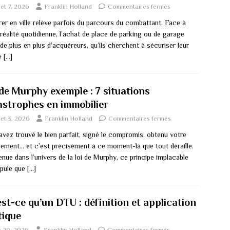
llet 7, 2026
Franklin Holland
Commentaires fermés
rer en ville relève parfois du parcours du combattant. Face à
réalité quotidienne, l’achat de place de parking ou de garage
 de plus en plus d’acquéreurs, qu’ils cherchent à sécuriser leur
e
[…]
 de Murphy exemple : 7 situations
astrophes en immobilier
llet 3, 2026
Franklin Holland
Commentaires fermés
avez trouvé le bien parfait, signé le compromis, obtenu votre
cement… et c’est précisément à ce moment-là que tout déraille.
nue dans l’univers de la loi de Murphy, ce principe implacable
ipule que
[…]
st-ce qu’un DTU : définition et application
tique
n 29, 2026
Franklin Holland
Commentaires fermés