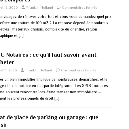
llet 15, 2026
Franklin Holland
Commentaires fermés
envisagez de rénover votre toit et vous vous demandez quel prix
refaire une toiture de 100 m2 ? La réponse dépend de nombreux
ètres : matériaux choisis, complexité du chantier, région
aphique et
[…]
 Notaires : ce qu’il faut savoir avant
cheter
llet 11, 2026
Franklin Holland
Commentaires fermés
er un bien immobilier implique de nombreuses démarches, et le
ge chez le notaire en fait partie intégrante. Les SPDC notaires
me souvent rencontré lors d’une transaction immobilière —
nent les professionnels du droit
[…]
at de place de parking ou garage : que
sir