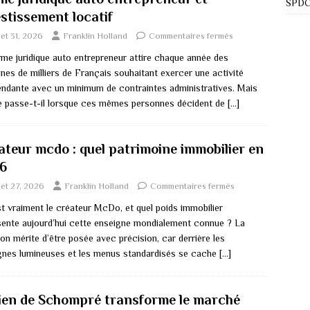
SPDC 
estissement locatif
llet 31, 2026
Franklin Holland
Commentaires fermés
rme juridique auto entrepreneur attire chaque année des
nes de milliers de Français souhaitant exercer une activité
endante avec un minimum de contraintes administratives. Mais
e passe-t-il lorsque ces mêmes personnes décident de
[…]
ateur mcdo : quel patrimoine immobilier en
6
llet 27, 2026
Franklin Holland
Commentaires fermés
st vraiment le créateur McDo, et quel poids immobilier
sente aujourd’hui cette enseigne mondialement connue ? La
on mérite d’être posée avec précision, car derrière les
gnes lumineuses et les menus standardisés se cache
[…]
ien de Schompré transforme le marché