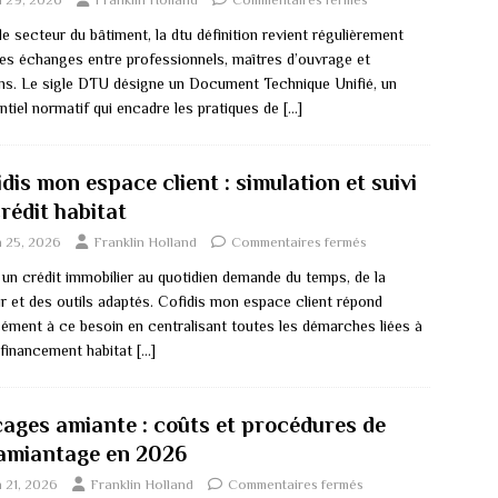
e secteur du bâtiment, la dtu définition revient régulièrement
les échanges entre professionnels, maîtres d’ouvrage et
ans. Le sigle DTU désigne un Document Technique Unifié, un
ntiel normatif qui encadre les pratiques de
[…]
dis mon espace client : simulation et suivi
rédit habitat
n 25, 2026
Franklin Holland
Commentaires fermés
 un crédit immobilier au quotidien demande du temps, de la
ur et des outils adaptés. Cofidis mon espace client répond
sément à ce besoin en centralisant toutes les démarches liées à
 financement habitat
[…]
cages amiante : coûts et procédures de
amiantage en 2026
n 21, 2026
Franklin Holland
Commentaires fermés