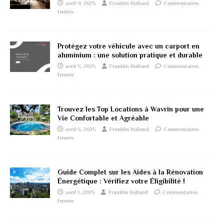
avril 9, 2025
Franklin Holland
Commentaires
fermés
Protégez votre véhicule avec un carport en
aluminium : une solution pratique et durable
avril 5, 2025
Franklin Holland
Commentaires
fermés
Trouvez les Top Locations à Wavrin pour une
Vie Confortable et Agréable
avril 5, 2025
Franklin Holland
Commentaires
fermés
Guide Complet sur les Aides à la Rénovation
Énergétique : Vérifiez votre Éligibilité !
avril 1, 2025
Franklin Holland
Commentaires
fermés