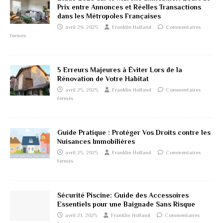
Prix entre Annonces et Réelles Transactions
dans les Métropoles Françaises
avril 29, 2025
Franklin Holland
Commentaires
fermés
5 Erreurs Majeures à Éviter Lors de la
Rénovation de Votre Habitat
avril 25, 2025
Franklin Holland
Commentaires
fermés
Guide Pratique : Protéger Vos Droits contre les
Nuisances Immobilières
avril 25, 2025
Franklin Holland
Commentaires
fermés
Sécurité Piscine: Guide des Accessoires
Essentiels pour une Baignade Sans Risque
avril 21, 2025
Franklin Holland
Commentaires