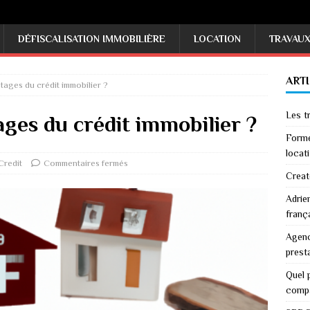
DÉFISCALISATION IMMOBILIÈRE
LOCATION
TRAVAU
ART
tages du crédit immobilier ?
Les tr
ages du crédit immobilier ?
Forme
locati
Credit
Commentaires fermés
Creat
Adrie
franç
Agenc
prest
Quel p
comp