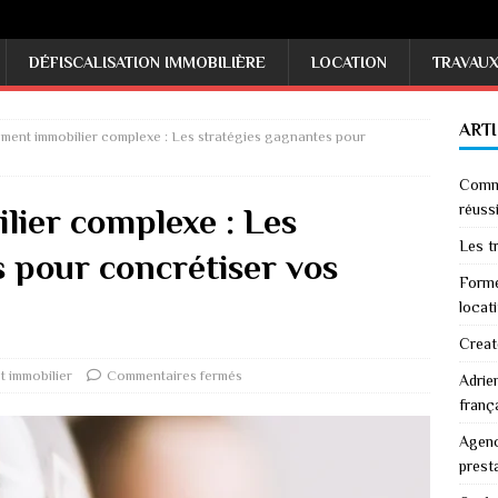
DÉFISCALISATION IMMOBILIÈRE
LOCATION
TRAVAU
ART
ment immobilier complexe : Les stratégies gagnantes pour
Comme
réussi
ier complexe : Les
Les tr
 pour concrétiser vos
Forme
locati
Creat
t immobilier
Commentaires fermés
Adrie
franç
Agenc
prest