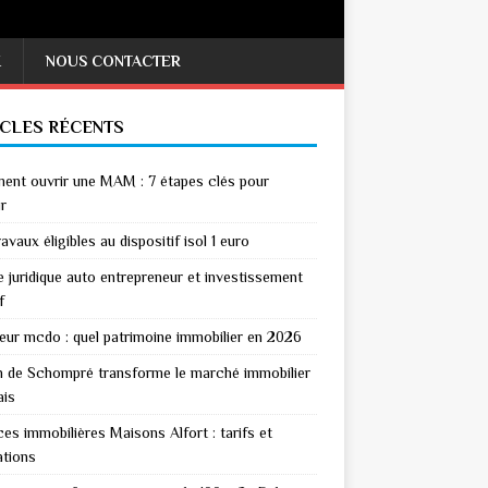
X
NOUS CONTACTER
ICLES RÉCENTS
nt ouvrir une MAM : 7 étapes clés pour
r
avaux éligibles au dispositif isol 1 euro
 juridique auto entrepreneur et investissement
f
eur mcdo : quel patrimoine immobilier en 2026
n de Schompré transforme le marché immobilier
ais
es immobilières Maisons Alfort : tarifs et
ations