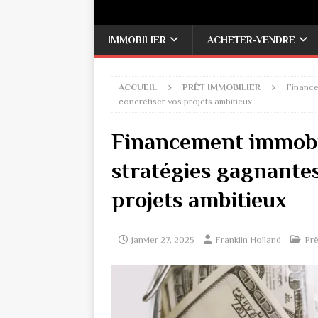
IMMOBILIER
ACHETER-VENDRE
ACCUEIL
PRÊT IMMOBILIER
Finance
concrétiser vos projets ambitieux
Financement immobil
stratégies gagnantes
projets ambitieux
janvier 27, 2025
Franklin Holland
Prê