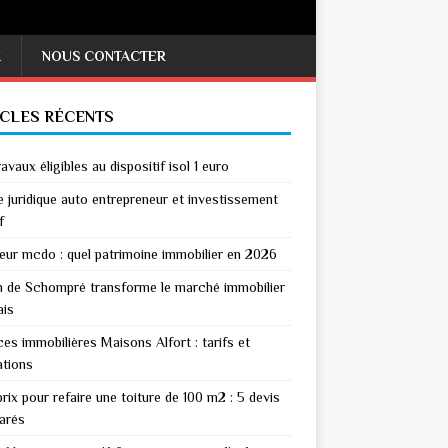
X
NOUS CONTACTER
ICLES RÉCENTS
avaux éligibles au dispositif isol 1 euro
 juridique auto entrepreneur et investissement
f
eur mcdo : quel patrimoine immobilier en 2026
n de Schompré transforme le marché immobilier
ais
es immobilières Maisons Alfort : tarifs et
ations
rix pour refaire une toiture de 100 m2 : 5 devis
arés