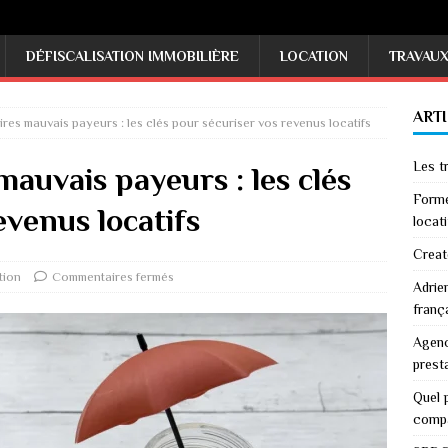
DÉFISCALISATION IMMOBILIÈRE
LOCATION
TRAVAU
ART
aires mauvais payeurs : les clés pour sécuriser vos revenus locatifs
Les tr
 mauvais payeurs : les clés
Forme
evenus locatifs
locati
Creat
tion
Commentaires fermés
Adrie
franç
Agenc
prest
Quel p
comp