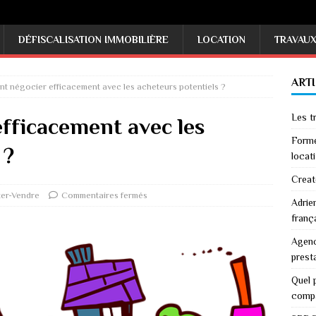
DÉFISCALISATION IMMOBILIÈRE
LOCATION
TRAVAU
ART
 négocier efficacement avec les acheteurs potentiels ?
Les tr
ficacement avec les
Forme
 ?
locati
Creat
er-Vendre
Commentaires fermés
Adrie
franç
Agenc
prest
Quel p
comp