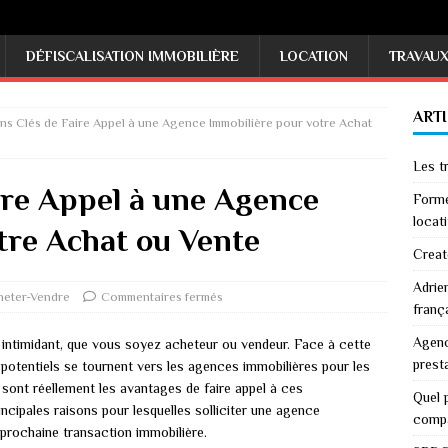
DÉFISCALISATION IMMOBILIÈRE
LOCATION
TRAVAU
ART
ns Clés de Faire Appel à une Agence Immobilière pour votre Achat
Les tr
ire Appel à une Agence
Forme
locati
tre Achat ou Vente
Creat
Adrie
heter-Vendre
Commentaires fermés
franç
Agenc
intimidant, que vous soyez acheteur ou vendeur. Face à cette
prest
 potentiels se tournent vers les agences immobilières pour les
ont réellement les avantages de faire appel à ces
Quel p
ncipales raisons pour lesquelles solliciter une agence
comp
 prochaine transaction immobilière.