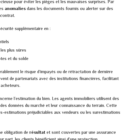
écieuse pour éviter les pièges et les mauvaises surprises. Par
des
anomalies
dans les documents fournis ou alerter sur des
contrat.
sécurité supplémentaire en :
ntiels
 les plus sûres
tes et du solde
érablement le risque d’impayés ou de rétractation de dernière
nt de partenariats avec des institutions financières, facilitant
s acheteurs.
ncerne l’estimation du bien. Les agents immobiliers utilisent des
 des données du marché et leur connaissance du terrain. Cette
us-estimations préjudiciables aux vendeurs ou les surestimations
ne obligation de
résultat
et sont couvertes par une assurance
ur part, les clients bénéficient ainsi d’une protection