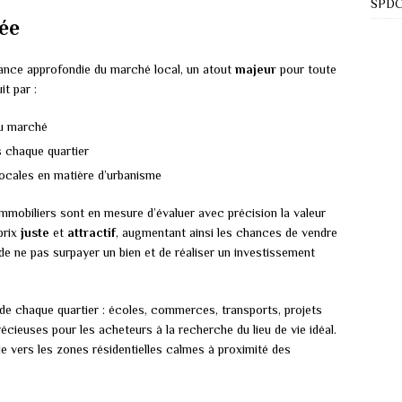
SPDC 
lée
ance approfondie du marché local, un atout
majeur
pour toute
it par :
du marché
 chaque quartier
locales en matière d’urbanisme
 immobiliers sont en mesure d’évaluer avec précision la valeur
 prix
juste
et
attractif
, augmentant ainsi les chances de vendre
de ne pas surpayer un bien et de réaliser un investissement
 de chaque quartier : écoles, commerces, transports, projets
ieuses pour les acheteurs à la recherche du lieu de vie idéal.
le vers les zones résidentielles calmes à proximité des