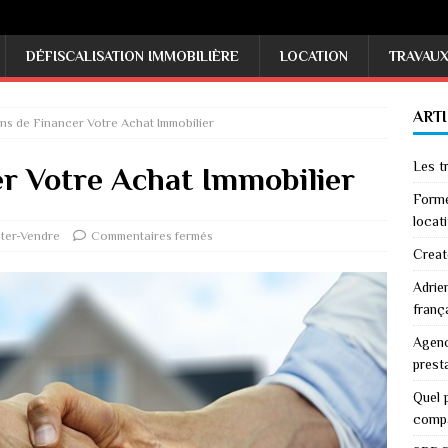
DÉFISCALISATION IMMOBILIÈRE
LOCATION
TRAVAU
ART
s de Financer Votre Achat Immobilier
Les tr
r Votre Achat Immobilier
Forme
locati
ter-Vendre
Commentaires fermés
Creat
Adrie
franç
Agenc
prest
Quel p
comp